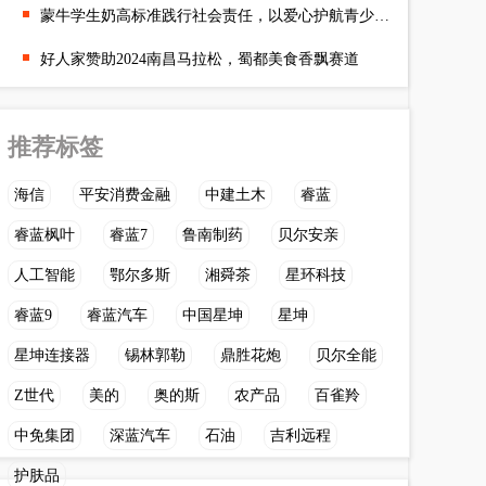
蒙牛学生奶高标准践行社会责任，以爱心护航青少年儿童健康成长
好人家赞助2024南昌马拉松，蜀都美食香飘赛道
推荐标签
海信
平安消费金融
中建土木
睿蓝
睿蓝枫叶
睿蓝7
鲁南制药
贝尔安亲
人工智能
鄂尔多斯
湘舜茶
星环科技
睿蓝9
睿蓝汽车
中国星坤
星坤
星坤连接器
锡林郭勒
鼎胜花炮
贝尔全能
Z世代
美的
奥的斯
农产品
百雀羚
中免集团
深蓝汽车
石油
吉利远程
护肤品