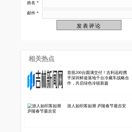
姓名
*
邮件
*
相关热点
首批200台圆满交付！吉利远程携
手深圳鲜途落地千台冷藏车战略合
作，共启绿色冷链新篇
游人如织客如潮 庐陵春节最吉安