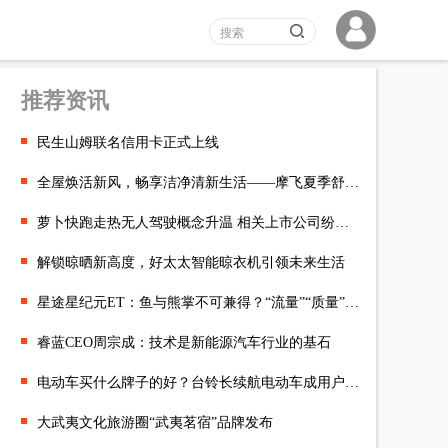
推荐资讯
民生山姆联名信用卡正式上线
全屋焕活新风，畅享洁净清新生活——摩飞夏季舒适纳凉系列
萝卜快跑走热无人驾驶概念升温 相关上市公司纷纷回应
解锁晾晒新高度，好太太智能晾衣机引领未来生活
星途星纪元ET：鱼与熊掌不可兼得？“流量”“质量”必须两手抓
睿蓝CEO周宗成：技术是新能源汽车行业的基石
电动车买什么牌子的好？台铃长续航电动车成用户青睐之选
大武夷文化旅游圈“武夷茗宿”品牌发布