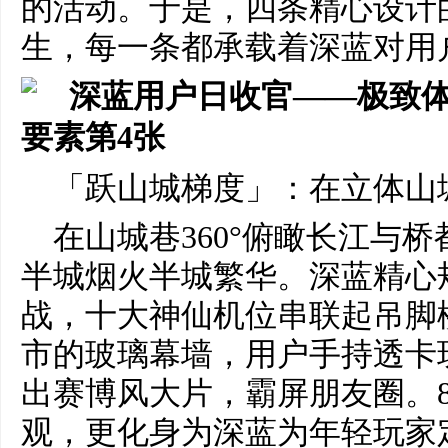
的活动。于是，四条精心设计的C
生，每一条都承载着深蓝对用
「跃山城梯度」：在立体山
在山城巷360°俯瞰长江与
半城烟火半城繁华。深蓝精心
战，十大神仙机位串联起吊脚
市的玻璃幕墙，用户手持透卡
出赛博风大片，霸屏朋友圈。
观，更化身为深蓝为年轻玩家